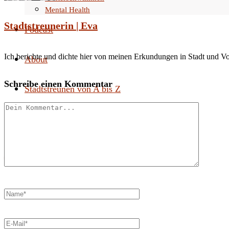
Mental Health
Stadtstreunerin | Eva
Podcast
Ich berichte und dichte hier von meinen Erkundungen in Stadt und V
About
Schreibe einen Kommentar
Stadtstreunen von A bis Z
Search