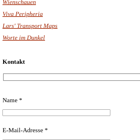
Wienschauen
Viva Peripheria
Lars' Transport Maps
Worte im Dunkel
Kontakt
B
Name *
i
t
t
E-Mail-Adresse *