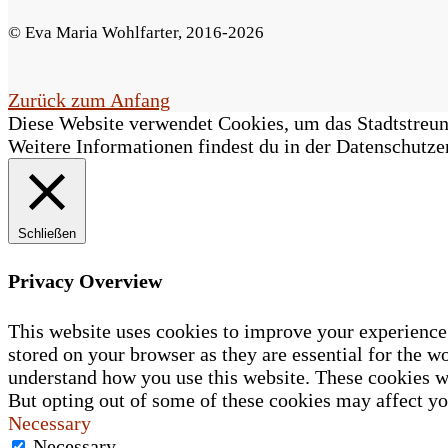
F
© Eva Maria Wohlfarter, 2016-2026
e
l
Zurück zum Anfang
Diese Website verwendet Cookies, um das Stadtstreune
d
Weitere Informationen findest du in der Datenschutze
l
e
Schließen
e
r
Privacy Overview
.
This website uses cookies to improve your experience 
stored on your browser as they are essential for the wo
understand how you use this website. These cookies wi
But opting out of some of these cookies may affect y
Necessary
Necessary