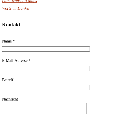
Lars' Transport Maps
Worte im Dunkel
Kontakt
B
Name *
i
t
t
E-Mail-Adresse *
e
l
Betreff
a
s
s
Nachricht
e
d