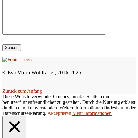
i
e
s
e
s
F
e
© Eva Maria Wohlfarter, 2016-2026
l
d
Zurück zum Anfang
l
Diese Website verwendet Cookies, um das Stadtstreunen
e
benutzer*innenfreundlicher zu gestalten. Durch die Nutzung erklärst
du dich damit einverstanden. Weitere Informationen findest du in der
e
Datenschutzerklärung.
Akzeptieren
Mehr Informationen
r
.