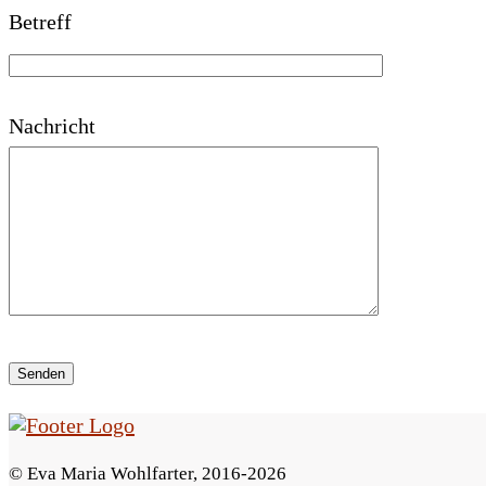
Betreff
a
s
s
Nachricht
e
d
i
e
s
e
s
F
© Eva Maria Wohlfarter, 2016-2026