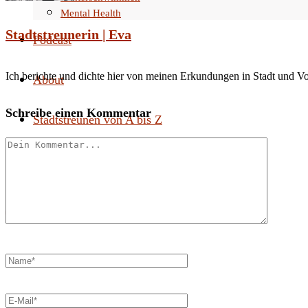
Mental Health
Stadtstreunerin | Eva
Podcast
Ich berichte und dichte hier von meinen Erkundungen in Stadt und V
About
Schreibe einen Kommentar
Stadtstreunen von A bis Z
Search