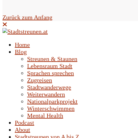
e
l
Zurück zum Anfang
d
l
Home
e
Blog
Streunen & Staunen
e
Lebensraum Stadt
r
Sprachen sprechen
Zugreisen
.
Stadtwanderwege
Weiterwandern
Nationalparkprojekt
Winterschwimmen
Mental Health
Podcast
About
Stadtstreunen von A bis Z