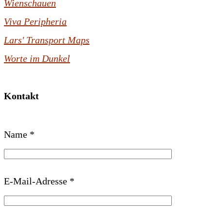
Wienschauen
Viva Peripheria
Lars' Transport Maps
Worte im Dunkel
Kontakt
B
Name *
i
t
t
E-Mail-Adresse *
e
l