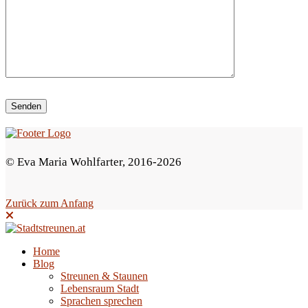
i
e
s
e
s
F
e
© Eva Maria Wohlfarter, 2016-2026
l
d
Zurück zum Anfang
l
e
e
Home
Blog
r
Streunen & Staunen
.
Lebensraum Stadt
Sprachen sprechen