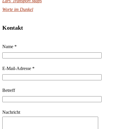
Lars' Transport Maps
Worte im Dunkel
Kontakt
B
Name *
i
t
t
E-Mail-Adresse *
e
l
Betreff
a
s
s
Nachricht
e
d