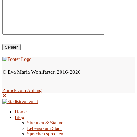
i
e
s
e
s
F
e
© Eva Maria Wohlfarter, 2016-2026
l
d
Zurück zum Anfang
l
e
e
Home
Blog
r
Streunen & Staunen
.
Lebensraum Stadt
Sprachen sprechen