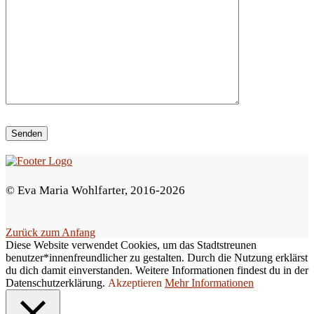
e
d
i
e
s
e
s
F
e
© Eva Maria Wohlfarter, 2016-2026
l
d
Zurück zum Anfang
l
Diese Website verwendet Cookies, um das Stadtstreunen
e
benutzer*innenfreundlicher zu gestalten. Durch die Nutzung erklärst
du dich damit einverstanden. Weitere Informationen findest du in der
e
Datenschutzerklärung.
Akzeptieren
Mehr Informationen
r