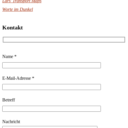
Lars' Transport Maps
Worte im Dunkel
Kontakt
B
Name *
i
t
t
E-Mail-Adresse *
e
l
Betreff
a
s
s
Nachricht