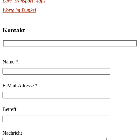
Lars' Transport Maps
Worte im Dunkel
Kontakt
B
Name *
i
t
t
E-Mail-Adresse *
e
l
Betreff
a
s
s
Nachricht