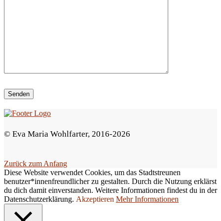
e
d
i
e
s
e
s
F
e
© Eva Maria Wohlfarter, 2016-2026
l
d
Zurück zum Anfang
l
Diese Website verwendet Cookies, um das Stadtstreunen
e
benutzer*innenfreundlicher zu gestalten. Durch die Nutzung erklärst
du dich damit einverstanden. Weitere Informationen findest du in der
e
Datenschutzerklärung.
Akzeptieren
Mehr Informationen
r