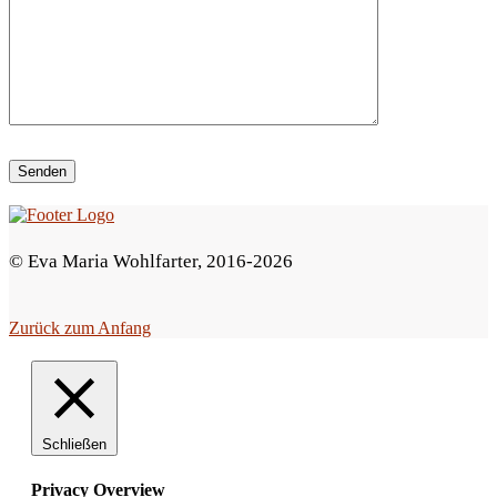
i
e
s
e
s
F
e
© Eva Maria Wohlfarter, 2016-2026
l
d
Zurück zum Anfang
l
e
e
r
Schließen
.
Privacy Overview