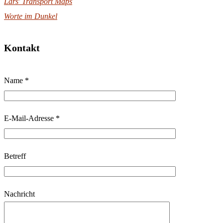
Lars' Transport Maps
Worte im Dunkel
Kontakt
B
Name *
i
t
t
E-Mail-Adresse *
e
l
Betreff
a
s
s
Nachricht
e
d