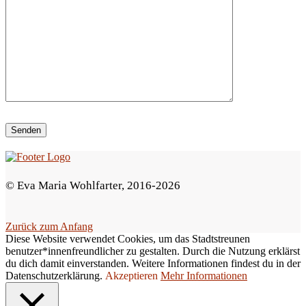
e
d
i
e
s
e
s
F
e
© Eva Maria Wohlfarter, 2016-2026
l
d
Zurück zum Anfang
l
Diese Website verwendet Cookies, um das Stadtstreunen
e
benutzer*innenfreundlicher zu gestalten. Durch die Nutzung erklärst
du dich damit einverstanden. Weitere Informationen findest du in der
e
Datenschutzerklärung.
Akzeptieren
Mehr Informationen
r