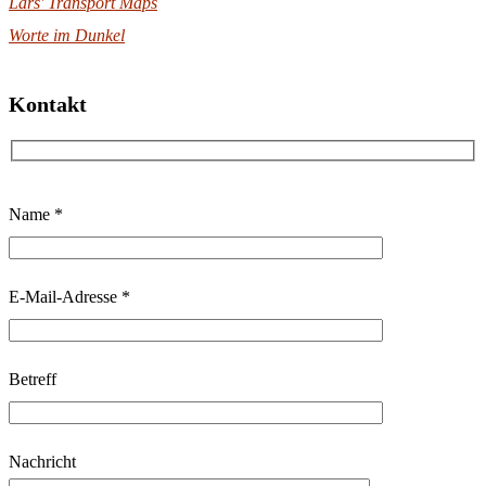
Lars' Transport Maps
Worte im Dunkel
Kontakt
B
Name *
i
t
t
E-Mail-Adresse *
e
l
Betreff
a
s
s
Nachricht