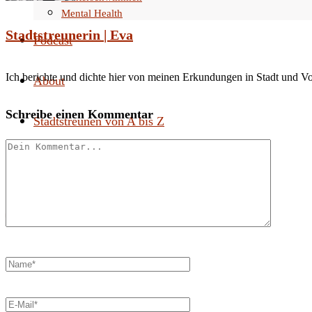
Mental Health
Stadtstreunerin | Eva
Podcast
Ich berichte und dichte hier von meinen Erkundungen in Stadt und V
About
Schreibe einen Kommentar
Stadtstreunen von A bis Z
Search