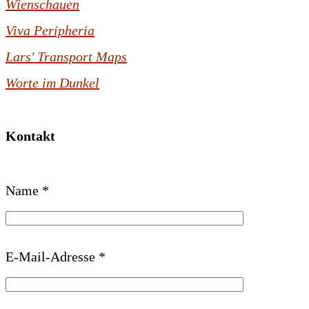
Wienschauen
Viva Peripheria
Lars' Transport Maps
Worte im Dunkel
Kontakt
B
Name *
i
t
t
E-Mail-Adresse *
e
l