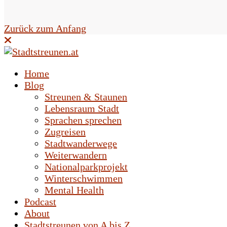
e
l
Zurück zum Anfang
d
l
Home
e
Blog
Streunen & Staunen
e
Lebensraum Stadt
r
Sprachen sprechen
Zugreisen
.
Stadtwanderwege
Weiterwandern
Nationalparkprojekt
Winterschwimmen
Mental Health
Podcast
About
Stadtstreunen von A bis Z