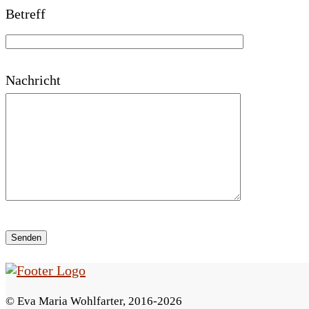
Betreff
a
s
s
Nachricht
e
d
i
e
s
e
s
F
© Eva Maria Wohlfarter, 2016-2026